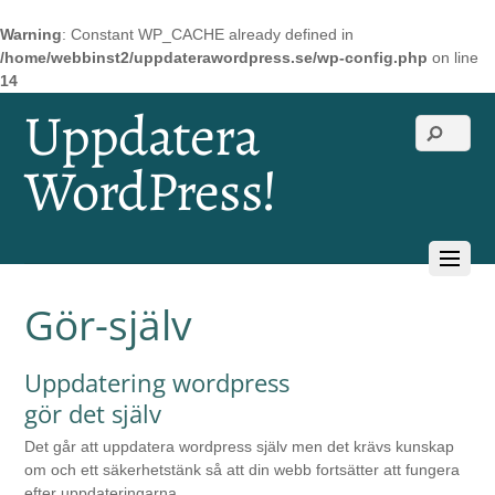
Warning
: Constant WP_CACHE already defined in
/home/webbinst2/uppdaterawordpress.se/wp-config.php
on line
14
Uppdatera
WordPress!
Gör-själv
Uppdatering wordpress
gör det själv
Det går att uppdatera wordpress själv men det krävs kunskap
om och ett säkerhetstänk så att din webb fortsätter att fungera
efter uppdateringarna.