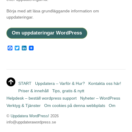
Börja med att läsa grundläggande information om
uppdateringar.
Om uppdateringar WordPress
F
T
L
a
w
i
c
i
n
e
t
k
b
t
e
o
e
d
o
r
I
k
n
START
Uppdatera – Varför & Hur?
Kontakta oss här!
Priser & innehåll
Tips, gratis & nytt
Helpdesk – beställ wordpress support
Nyheter – WordPress
Verktyg & Tjänster
Om cookies på denna webbplats
Om
©
Uppdatera WordPress!
2026
info@uppdaterawordpress.se