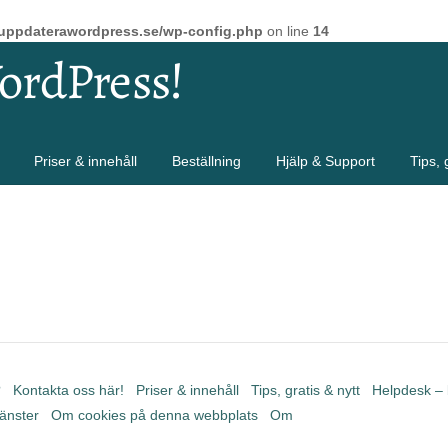
uppdaterawordpress.se/wp-config.php
on line
14
ordPress!
Priser & innehåll
Beställning
Hjälp & Support
Tips, 
?
Kontakta oss här!
Priser & innehåll
Tips, gratis & nytt
Helpdesk – 
jänster
Om cookies på denna webbplats
Om