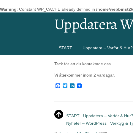
Warning
: Constant WP_CACHE already defined in
/home/webbinst2/
Uppdatera W
START
Uppdatera – Varför & Hur?
Tack för att du kontaktade oss.
Vi återkommer inom 2 vardagar.
F
T
L
a
w
i
c
i
n
e
t
k
b
t
e
o
e
d
o
r
I
START
Uppdatera – Varför & Hur
k
n
Nyheter – WordPress
Verktyg & T