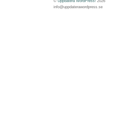
©
Uppdatera WordPress!
2026
info@uppdaterawordpress.se